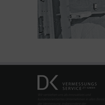
Wir verstehen uns als innovatives und
kundenorientiertes Unternehmen in allen Berei
der Vermessung, insbesondere der