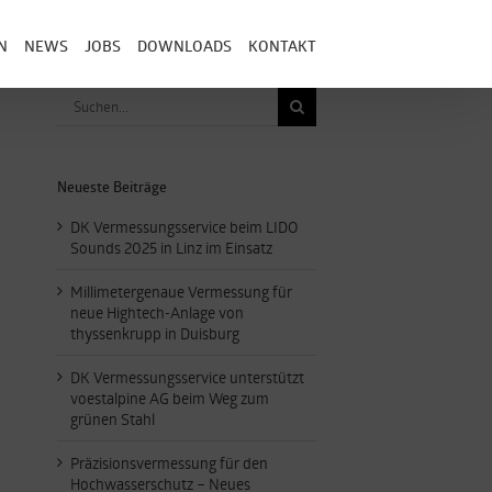
N
NEWS
JOBS
DOWNLOADS
KONTAKT
Suche
nach:
Neueste Beiträge
DK Vermessungsservice beim LIDO
Sounds 2025 in Linz im Einsatz
Millimetergenaue Vermessung für
neue Hightech-Anlage von
thyssenkrupp in Duisburg
DK Vermessungsservice unterstützt
voestalpine AG beim Weg zum
grünen Stahl
Präzisionsvermessung für den
Hochwasserschutz – Neues