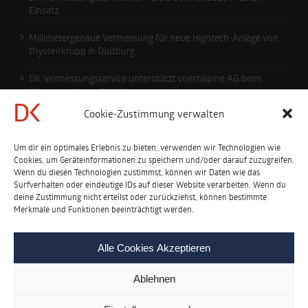
Einsatz
Millimetergenaue Vermessung für neue Hightech-Anlage von
thyssenkrupp in Duisburg
DK Vermessungsservice unterstützt voestalpine AG beim
Weg zum grünen Stahl
Cookie-Zustimmung verwalten
KONTAKTIEREN SIE UNS
Um dir ein optimales Erlebnis zu bieten, verwenden wir Technologien wie
Cookies, um Geräteinformationen zu speichern und/oder darauf zuzugreifen.
Wenn du diesen Technologien zustimmst, können wir Daten wie das
DI Friedrich Steininger
Surfverhalten oder eindeutige IDs auf dieser Website verarbeiten. Wenn du
CEO
deine Zustimmung nicht erteilst oder zurückziehst, können bestimmte
T: +43 (0)732 / 6989 8792
Merkmale und Funktionen beeinträchtigt werden.
M: +43 (0)664 / 304 29 60
steininger@dkvermessung.com
Alle Cookies Akzeptieren
Ablehnen